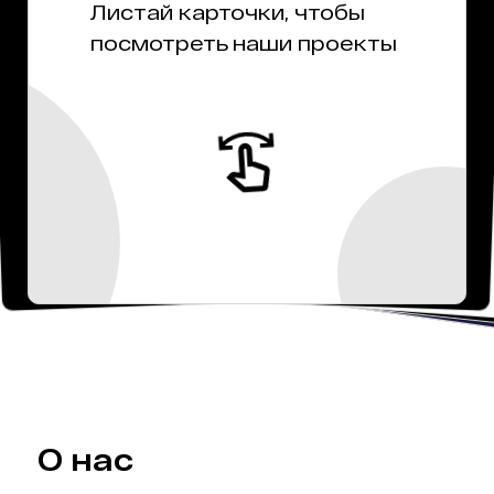
Л
истай карточки, чтобы
посм
отреть наш
Листай карточки, чтобы
и проект
посмотреть наши проекты
О нас